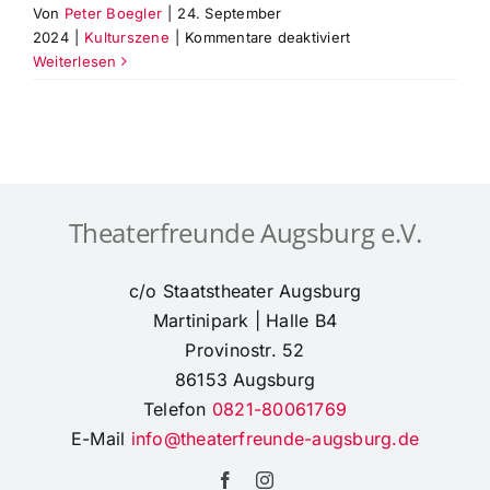
Von
Peter Boegler
|
24. September
für
2024
|
Kulturszene
|
Kommentare deaktiviert
Die
Weiterlesen
Theaterfreunde
bei
der
Probe
zum
Ballettabend
Theaterfreunde Augsburg e.V.
‚FRIDA‘
c/o Staatstheater Augsburg
Martinipark | Halle B4
Provinostr. 52
86153 Augsburg
Telefon
0821-80061769
E-Mail
info@theaterfreunde-augsburg.de