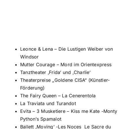
Tanztheater ‚Frida‘ und ‚Charlie‘
Theaterpreise „Goldene CISA“ (Künstler-
Förderung)
The Fairy Queen – La Cenerentola
La Traviata und Turandot
Evita – 3 Musketiere – Kiss me Kate -Monty
Python’s Spamalot
Ballett ‚Moving‘ -Les Noces Le Sacre du
printemps
Audiodeskription für Blinde / Sehbehinderte
Freilichtbühne
Theaterscouts: Einführung / Besuch von
Vorstellungen für Jugendliche
Auftragskomposition: Vorspiel für die
Gustav Mahler Sinfonie Nr. 7
u.v.m.