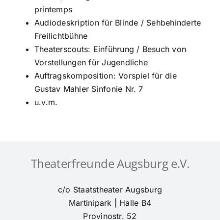
Theaterfreunde Augsburg e.V.
c/o Staatstheater Augsburg
Martinipark | Halle B4
Provinostr. 52
86153 Augsburg
Telefon
0821-80061769
E-Mail
info@theaterfreunde-augsburg.de
Spendenkonto: DE82 7205 0000 0000 0293 63
oder via PayPal