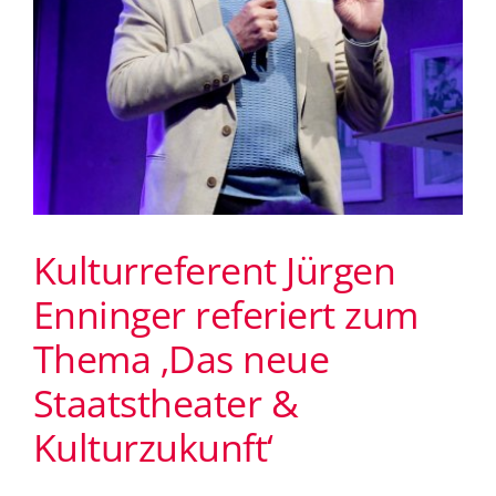
Kulturreferent Jürgen
Enninger referiert zum
Thema ‚Das neue
Staatstheater &
Kulturzukunft‘