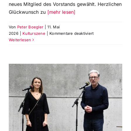
neues Mitglied des Vorstands gewählt. Herzlichen
Glückwunsch zu
[mehr lesen]
Von
Peter Boegler
|
11. Mai
für
2026
|
Kulturszene
|
Kommentare deaktiviert
Carmen
Weiterlesen
Wanner-
Sturm
ist
neues
Mitglied
im
Vorstand
der
Theaterfreunde
Augsburg