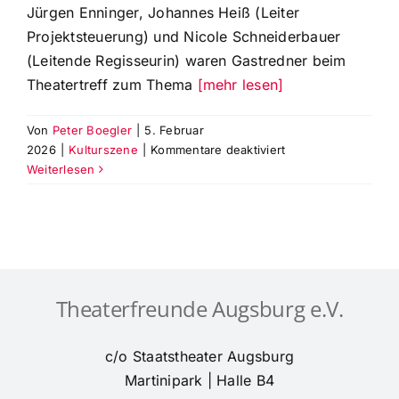
Jürgen Enninger, Johannes Heiß (Leiter
Projektsteuerung) und Nicole Schneiderbauer
(Leitende Regisseurin) waren Gastredner beim
Theatertreff zum Thema
[mehr lesen]
Von
Peter Boegler
|
5. Februar
für
2026
|
Kulturszene
|
Kommentare deaktiviert
Kulturreferent
Weiterlesen
Jürgen
Enninger
referiert
zum
Thema
‚Das
Theaterfreunde Augsburg e.V.
neue
Staatstheater
&
c/o Staatstheater Augsburg
Kulturzukunft‘
Martinipark | Halle B4