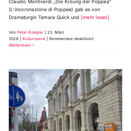
Claudio Montiverdi „Die Kröung der Poppea"
(L'incoronazione di Poppea) gab es von
Dramaturgin Tamara Quick und
[mehr lesen]
Von
Peter Boegler
|
22. März
für
2026
|
Kulturszene
|
Kommentare deaktiviert
Exclusiver
Weiterlesen
Probenbesuch
der
Oper
von
Claudio
Monteverdi
von
1642:
‚Die
Krönung
der
Poppea‘