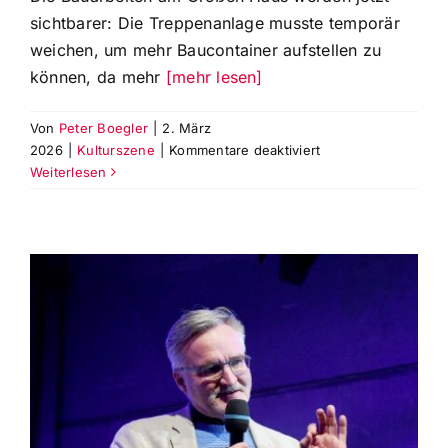
sichtbarer: Die Treppenanlage musste temporär
weichen, um mehr Baucontainer aufstellen zu
können, da mehr
[mehr lesen]
Von
Peter Boegler
|
2. März
für
2026
|
Kulturszene
|
Kommentare deaktiviert
Baufortschritt
Weiterlesen
am
Großen
Haus
sichtbar:
Platz
für
mehr
Container
und
mehr
Bauarbeiter
benötigt