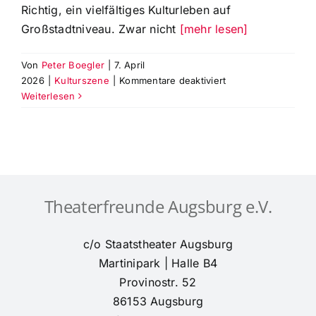
Richtig, ein vielfältiges Kulturleben auf
Großstadtniveau. Zwar nicht
[mehr lesen]
Von
Peter Boegler
|
7. April
für
2026
|
Kulturszene
|
Kommentare deaktiviert
Die
Weiterlesen
Stadt
Augsburg
braucht
auch
in
der
Theaterfreunde Augsburg e.V.
Legislatur
2026/2032
zwingend
c/o Staatstheater Augsburg
ein
Martinipark | Halle B4
Kulturreferat!
Provinostr. 52
86153 Augsburg