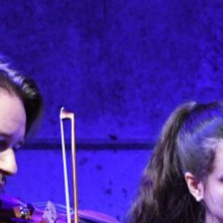
Ben-
Haim
des
Staatstheater
Augsburg