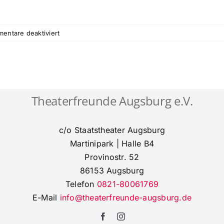
für
entare deaktiviert
Vorstellung
der
Orchesterakademie
Paul-
Ben-
Theaterfreunde Augsburg e.V.
Haim
und
des
c/o Staatstheater Augsburg
Ballett
Circle
Martinipark | Halle B4
beim
Provinostr. 52
Theatertreff
86153 Augsburg
27.1.25
Telefon
0821-80061769
E-Mail
info@theaterfreunde-augsburg.de