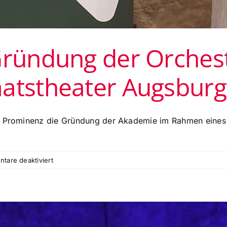
Gründung der Orches
aatstheater Augsburg
l Prominenz die Gründung der Akademie im Rahmen eines Fe
für
tare deaktiviert
Festkonzert
zur
Gründung
der
Orchesterakademie
Paul