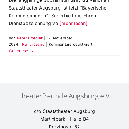
Die langjährige Sopranistin Sally du Randt am
Staatstheater Augsburg ist jetzt "Bayerische
Kammersängerin"! Sie erhielt die Ehren-
Dienstbezeichnung vo
[mehr lesen]
Von
Peter Boegler
|
12. November
für
2024
|
Kulturszene
|
Kommentare deaktiviert
Sally
Weiterlesen
du
Randt
wurde
die
Ehren-
Dienstbezeichnung
Theaterfreunde Augsburg e.V.
„Bayerische
Kammersängerin“
verliehen!
c/o Staatstheater Augsburg
Martinipark | Halle B4
Provinostr. 52