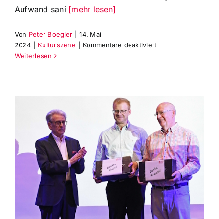
Aufwand sani
[mehr lesen]
Von
Peter Boegler
|
14. Mai
für
2024
|
Kulturszene
|
Kommentare deaktiviert
Theaterviertel-
Weiterlesen
Fest
24./25.
Mai
2024