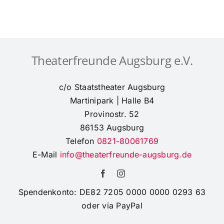
der
Theaterfreunde
mit
Neuwahl
Theaterfreunde Augsburg e.V.
c/o Staatstheater Augsburg
Martinipark | Halle B4
Provinostr. 52
86153 Augsburg
Telefon
0821-80061769
E-Mail
info@theaterfreunde-augsburg.de
Spendenkonto: DE82 7205 0000 0000 0293 63
oder via PayPal