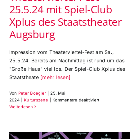
25.5.24 mit Spiel-Club
Xplus des Staatstheater
Augsburg
Impression vom Theaterviertel-Fest am Sa.,
25.5.24. Bereits am Nachmittag ist rund um das
"Große Haus" viel los. Der Spiel-Club Xplus des
Staatstheate
[mehr lesen]
Von
Peter Boegler
|
25. Mai
für
2024
|
Kulturszene
|
Kommentare deaktiviert
Impression
Weiterlesen
vom
Theaterviertel-
Fest
25.5.24