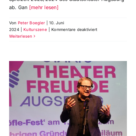
ab. Gan
[mehr lesen]
Von
Peter Boegler
|
10. Juni
für
2024
|
Kulturszene
|
Kommentare deaktiviert
Abstimmung
Weiterlesen
für
Publikumspreis
„Goldene
CISA“
2024
eröffnet