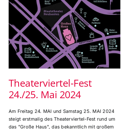
mit
Spiel-
Club
Xplus
des
Staatstheater
Augsburg
Theaterviertel-Fest
24./25. Mai 2024
Am Freitag 24. MAI und Samstag 25. MAI 2024
steigt erstmalig des Theaterviertel-Fest rund um
das "Große Haus", das bekanntlich mit großem