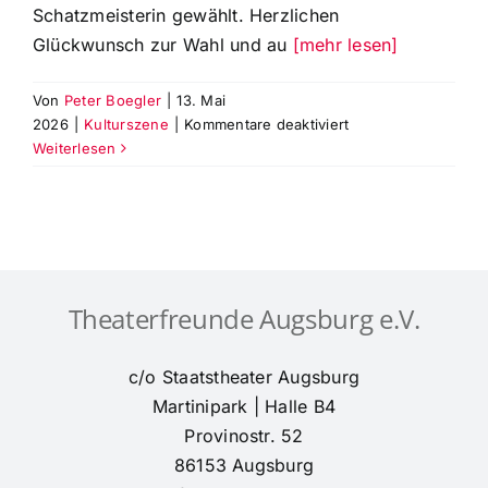
Schatzmeisterin gewählt. Herzlichen
Glückwunsch zur Wahl und au
[mehr lesen]
Von
Peter Boegler
|
13. Mai
für
2026
|
Kulturszene
|
Kommentare deaktiviert
Susanne
Weiterlesen
Holl
wurde
einstimmig
zur
neuen
Schatzmeisterin
Theaterfreunde Augsburg e.V.
der
Theaterfreunde
Augsburg
c/o Staatstheater Augsburg
gewählt
Martinipark | Halle B4
Provinostr. 52
86153 Augsburg