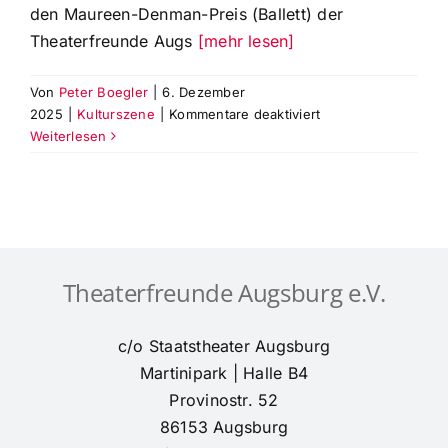
den Maureen-Denman-Preis (Ballett) der
Theaterfreunde Augs
[mehr lesen]
Von
Peter Boegler
|
6. Dezember
für
2025
|
Kulturszene
|
Kommentare deaktiviert
Cora
Weiterlesen
Eckardt
erhält
den
Maureen-
Denman-
Preis
Theaterfreunde Augsburg e.V.
für
Ballett
von
c/o Staatstheater Augsburg
den
Martinipark | Halle B4
Theaterfreunden
Provinostr. 52
Augsburg
86153 Augsburg