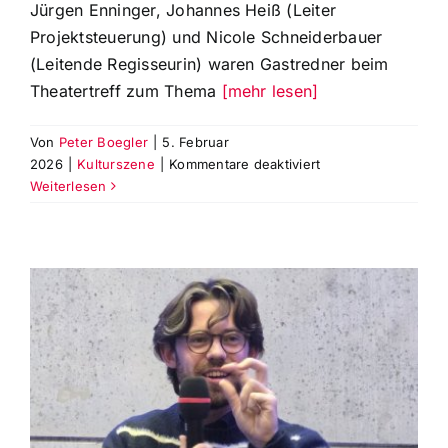
Jürgen Enninger, Johannes Heiß (Leiter
Projektsteuerung) und Nicole Schneiderbauer
(Leitende Regisseurin) waren Gastredner beim
Theatertreff zum Thema
[mehr lesen]
Von
Peter Boegler
|
5. Februar
für
2026
|
Kulturszene
|
Kommentare deaktiviert
Kulturreferent
Weiterlesen
Jürgen
Enninger
referiert
zum
Thema
‚Das
neue
Staatstheater
&
Kulturzukunft‘