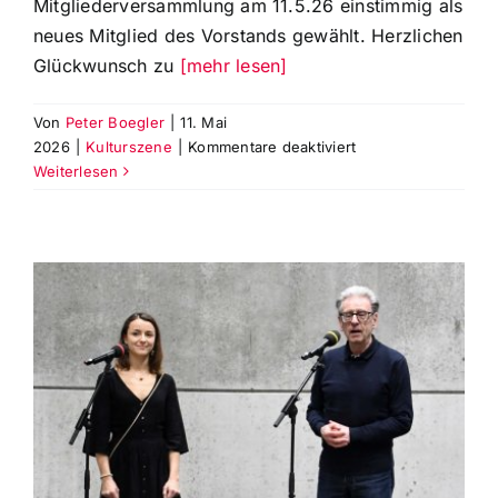
Mitgliederversammlung am 11.5.26 einstimmig als
neues Mitglied des Vorstands gewählt. Herzlichen
Glückwunsch zu
[mehr lesen]
Von
Peter Boegler
|
11. Mai
für
2026
|
Kulturszene
|
Kommentare deaktiviert
Carmen
Weiterlesen
Wanner-
Sturm
ist
neues
Mitglied
im
Vorstand
der
Theaterfreunde
Augsburg