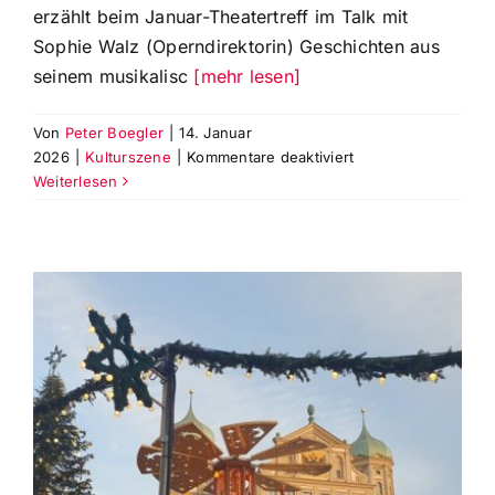
erzählt beim Januar-Theatertreff im Talk mit
Sophie Walz (Operndirektorin) Geschichten aus
seinem musikalisc
[mehr lesen]
Von
Peter Boegler
|
14. Januar
für
2026
|
Kulturszene
|
Kommentare deaktiviert
Sebastian
Weiterlesen
van
Yperen
erzählt
beim
Januar-
Talk
Geschichten
aus
seinem
musikalischen
Leben