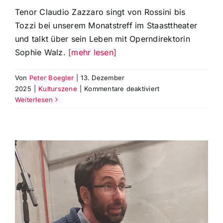
Tenor Claudio Zazzaro singt von Rossini bis
Tozzi bei unserem Monatstreff im Staasttheater
und talkt über sein Leben mit Operndirektorin
Sophie Walz.
[mehr lesen]
Von
Peter Boegler
|
13. Dezember
für
2025
|
Kulturszene
|
Kommentare deaktiviert
Tenor
Weiterlesen
Claudio
Zazzaro
singt
beim
Dezembertreff
für
die
Theaterfreunde
Augsburg