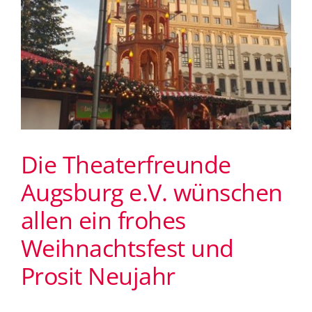
Die Theaterfreunde
Augsburg e.V. wünschen
allen ein frohes
Weihnachtsfest und
Prosit Neujahr