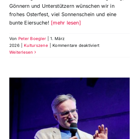
Gönnern und Unterstützern wünschen wir in
frohes Osterfest, viel Sonnenschein und eine
bunte Eiersuche!
[mehr lesen]
Von
Peter Boegler
|
1. März
für
2026
|
Kulturszene
|
Kommentare deaktiviert
Wir
Weiterlesen
wünschen
ein
frohes
Osterfest,
viel
Sonnenschein
und
eine
bunte
Eiersuche!