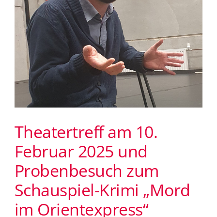
Theatertreff am 10.
Februar 2025 und
Probenbesuch zum
Schauspiel-Krimi „Mord
im Orientexpress“