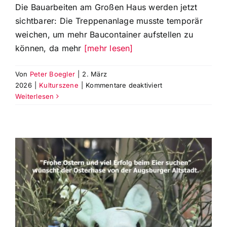
Die Bauarbeiten am Großen Haus werden jetzt
sichtbarer: Die Treppenanlage musste temporär
weichen, um mehr Baucontainer aufstellen zu
können, da mehr
[mehr lesen]
Von
Peter Boegler
|
2. März
für
2026
|
Kulturszene
|
Kommentare deaktiviert
Baufortschritt
Weiterlesen
am
Großen
Haus
sichtbar:
Platz
für
mehr
Container
und
mehr
Bauarbeiter