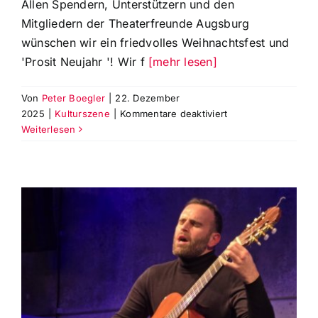
Allen Spendern, Unterstützern und den
Mitgliedern der Theaterfreunde Augsburg
wünschen wir ein friedvolles Weihnachtsfest und
'Prosit Neujahr '! Wir f
[mehr lesen]
Von
Peter Boegler
|
22. Dezember
für
2025
|
Kulturszene
|
Kommentare deaktiviert
Die
Weiterlesen
Theaterfreunde
Augsburg
e.V.
wünschen
allen
ein
frohes
Weihnachtsfest
und
Prosit
Neujahr