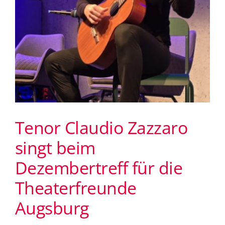
Tenor Claudio Zazzaro
singt beim
Dezembertreff für die
Theaterfreunde
Augsburg