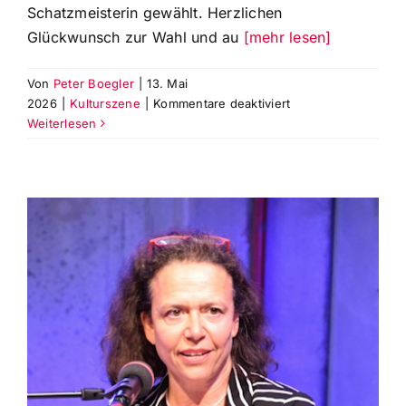
Schatzmeisterin gewählt. Herzlichen
Glückwunsch zur Wahl und au
[mehr lesen]
Von
Peter Boegler
|
13. Mai
für
2026
|
Kulturszene
|
Kommentare deaktiviert
Susanne
Weiterlesen
Holl
wurde
einstimmig
zur
neuen
Schatzmeisterin
der
Theaterfreunde
Augsburg
gewählt