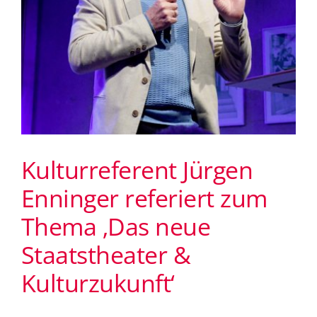
Kulturreferent Jürgen
Enninger referiert zum
Thema ‚Das neue
Staatstheater &
Kulturzukunft‘