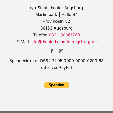
im
c/o Staatstheater Augsburg
Orientexpress“
Martinipark | Halle B4
Provinostr. 52
86153 Augsburg
Telefon
0821-80061769
E-Mail
info@theaterfreunde-augsburg.de
Spendenkonto: DE82 7205 0000 0000 0293 63
oder via PayPal