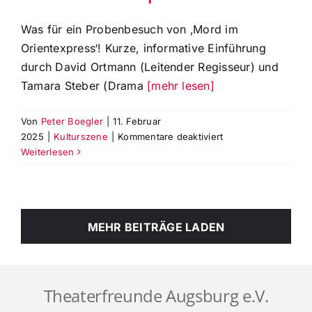
Was für ein Probenbesuch von ‚Mord im
Orientexpress‘! Kurze, informative Einführung
durch David Ortmann (Leitender Regisseur) und
Tamara Steber (Drama
[mehr lesen]
Von
Peter Boegler
|
11. Februar
für
2025
|
Kulturszene
|
Kommentare deaktiviert
Theatertreff
Weiterlesen
am
10.
Februar
2025
MEHR BEITRÄGE LADEN
und
Probenbesuch
zum
Schauspiel-
Krimi
Theaterfreunde Augsburg e.V.
„Mord