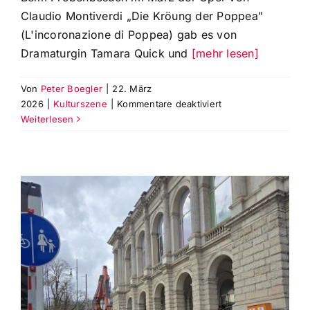
Claudio Montiverdi „Die Kröung der Poppea"
(L'incoronazione di Poppea) gab es von
Dramaturgin Tamara Quick und
[mehr lesen]
Von
Peter Boegler
|
22. März
für
2026
|
Kulturszene
|
Kommentare deaktiviert
Exclusiver
Weiterlesen
Probenbesuch
der
Oper
von
Claudio
Monteverdi
von
1642:
‚Die
Krönung
der
Poppea‘