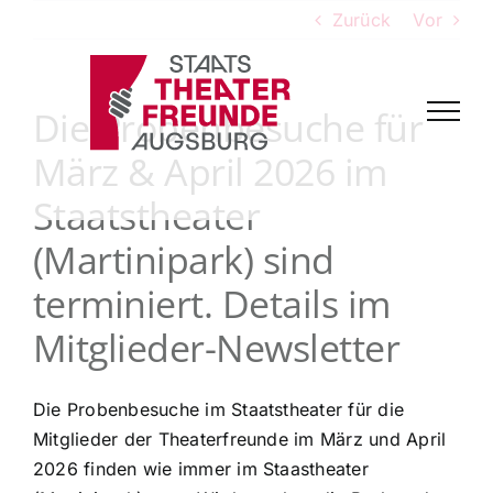
Zum
Zurück
Vor
Inhalt
springen
Die Probenbesuche für
März & April 2026 im
Staatstheater
(Martinipark) sind
terminiert. Details im
Mitglieder-Newsletter
Die Probenbesuche im Staatstheater für die
Mitglieder der Theaterfreunde im März und April
2026 finden wie immer im Staastheater