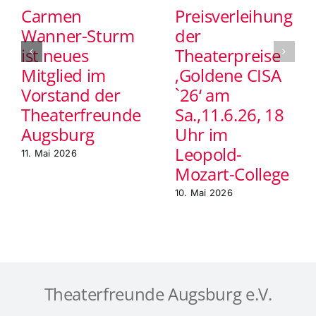
Theaterfreunde
Carmen
Preisverleihung
Augsburg
Wanner-Sturm
der
e.V.
ist neues
Theaterpreise
Mitglied im
‚Goldene CISA
Vorstand der
`26‘ am
Theaterfreunde
Sa.,11.6.26, 18
Augsburg
Uhr im
Leopold-
11. Mai 2026
Mozart-College
10. Mai 2026
Theaterfreunde Augsburg e.V.