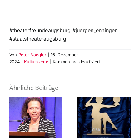
#theaterfreundeaugsburg #juergen_enninger
#staatstheateraugsburg
Von
Peter Boegler
|
16. Dezember
für
2024
|
Kulturszene
|
Kommentare deaktiviert
Wir
begrüßen
Jürgen
Ähnliche Beiträge
K.
Enninger
als
neues
Mitglied
im
Verein
der