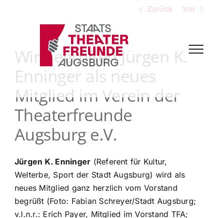
Zum
Zurück
Vor
Inhalt
springen
Wir begrüßen Jürgen K.
Enninger als neues
Mitglied im Verein der
Theaterfreunde
Augsburg e.V.
Jürgen K. Enninger
(Referent für Kultur,
Welterbe, Sport der Stadt Augsburg) wird als
neues Mitglied ganz herzlich vom Vorstand
begrüßt (Foto: Fabian Schreyer/Stadt Augsburg;
v.l.n.r.: Erich Payer, Mitglied im Vorstand TFA;