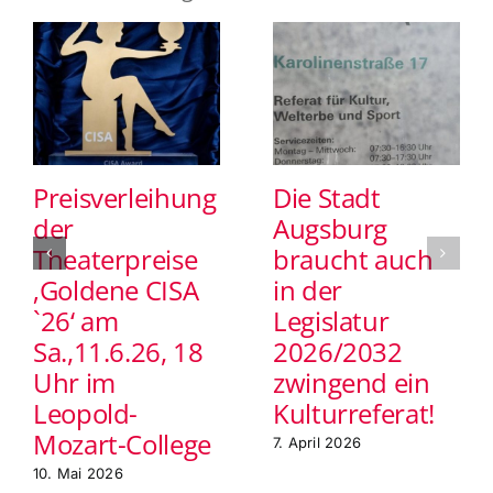
26‘
Sparte
Schauspiel,
Musiktheater,
Publikumspreis
und
Ballett
Preisverleihung
Die Stadt
der
Augsburg
Theaterpreise
braucht auch
‚Goldene CISA
in der
`26‘ am
Legislatur
Sa.,11.6.26, 18
2026/2032
Uhr im
zwingend ein
Leopold-
Kulturreferat!
Mozart-College
7. April 2026
10. Mai 2026