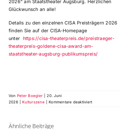
2026“ am Staatstheater Augsburg. Herzlichen
Glückwunsch an alle!
Details zu den einzelnen CISA Preisträgern 2026
finden Sie auf der CISA-Homepage
unter
https://cisa-theaterpreis.de/preistraeger-
theaterpreis-goldene-cisa-award-am-
staatstheater-augsburg-publikumspreis/
Von
Peter Boegler
|
20. Juni
für
2026
|
Kulturszene
|
Kommentare deaktiviert
Preisträger
der
‚Goldenen
Ähnliche Beiträge
CISA