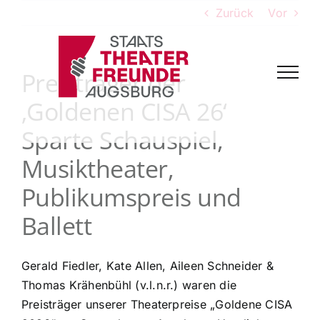
Zum
Zurück
Vor
Inhalt
springen
Preisträger der
‚Goldenen CISA 26‘
Sparte Schauspiel,
Musiktheater,
Publikumspreis und
Ballett
Gerald Fiedler, Kate Allen, Aileen Schneider &
Thomas Krähenbühl (v.l.n.r.) waren die
Preisträger unserer Theaterpreise „Goldene CISA