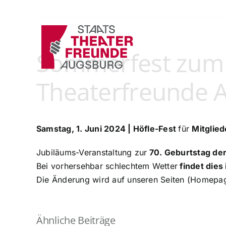
Zum
Inhalt
springen
Sommerfest zum 7
Theaterfreunde A
Samstag, 1. Juni 2024 | Höfle-Fest
für
Mitglied
Jubiläums-Veranstaltung zur
70. Geburtstag de
Bei vorhersehbar schlechtem Wetter
findet dies
Die Änderung wird auf unseren Seiten (Homepag
Ähnliche Beiträge