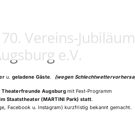
0. Vereins-Jubiläum
ugsburg e.V.
er
u.
geladene Gäste
.
(wegen Schlechtwettervorhersage
r Theaterfreunde Augsburg
mit Fest-Programm
 im Staatstheater (MARTINI Park) statt
.
e, Facebook u. Instagram) kurzfristig bekannt gemacht.