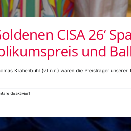
Goldenen CISA 26‘ Spa
blikumspreis und Ball
Thomas Krähenbühl (v.l.n.r.) waren die Preisträger unsere
für
are deaktiviert
Preisträger
der
‚Goldenen
CISA
26‘