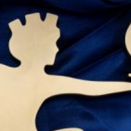
Sparte
Schauspiel,
Musiktheater,
Publikumspreis
und
Ballett