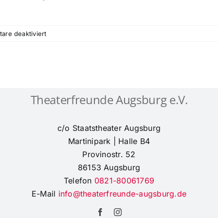
für
re deaktiviert
Preisverleihung
der
Theaterpreise
‚Goldene
CISA
Theaterfreunde Augsburg e.V.
`26‘
am
Sa.,11.6.26,
c/o Staatstheater Augsburg
18
Uhr
Martinipark | Halle B4
im
Provinostr. 52
Leopold-
86153 Augsburg
Mozart-
Telefon
0821-80061769
College
E-Mail
info@theaterfreunde-augsburg.de