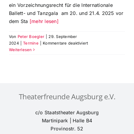
ein Vorzeichnungsrecht für die Internationale
Ballett- und Tanzgala am 20. und 21.4. 2025 vor
dem Sta
[mehr lesen]
Von
Peter Boegler
|
29. September
für
2024
|
Termine
|
Kommentare deaktiviert
Vorzeichnungsrecht
Weiterlesen
für
Mitglieder
der
Theaterfreunde
für
Karten
Theaterfreunde Augsburg e.V.
der
Int.
Ballett-
c/o Staatstheater Augsburg
u.
Martinipark | Halle B4
Tanzgala
Provinostr. 52
2025