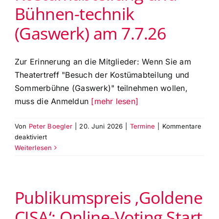
Sommerpause
Bühnen-technik
bis
09/2026
(Gaswerk) am 7.7.26
Zur Erinnerung an die Mitglieder: Wenn Sie am
Theatertreff "Besuch der Kostümabteilung und
Sommerbühne (Gaswerk)" teilnehmen wollen,
muss die Anmeldun
[mehr lesen]
Von
Peter Boegler
|
20. Juni 2026
|
Termine
|
Kommentare
für
deaktiviert
Anmeldung
Weiterlesen
zur
Besichtigung
der
Publikumspreis ‚Goldene
Kostümabteilung
und
CISA‘: Online-Voting Start
Bühnen-