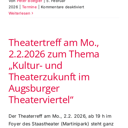
Von
Peter Boegler
|
5. Februar
für
2026
|
Termine
|
Kommentare deaktiviert
Die
Weiterlesen
Probenbesuche
für
März
Theatertreff am Mo.,
&
April
2.2.2026 zum Thema
2026
im
„Kultur- und
Staatstheater
(Martinipark)
Theaterzukunft im
sind
terminiert.
Augsburger
Details
im
Theaterviertel“
Mitglieder-
Newsletter
Der Theaterreff am Mo., 2.2. 2026, ab 19 h im
Foyer des Staastheater (Martinipark) steht ganz