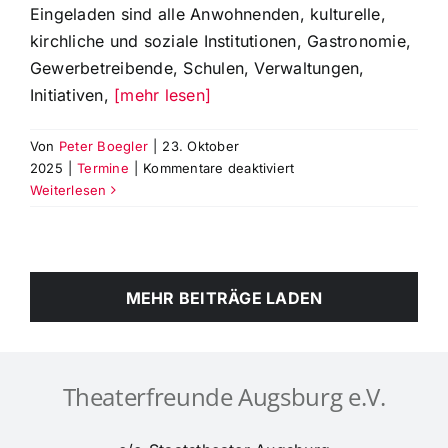
Eingeladen sind alle Anwohnenden, kulturelle,
Windsor“
kirchliche und soziale Institutionen, Gastronomie,
Gewerbetreibende, Schulen, Verwaltungen,
Initiativen,
[mehr lesen]
Von
Peter Boegler
|
23. Oktober
für
2025
|
Termine
|
Kommentare deaktiviert
Theaterquartierkonfere
Weiterlesen
am
Do.,
13.
11.,
MEHR BEITRÄGE LADEN
ab
16:30
h
im
Rokokosaal
Theaterfreunde Augsburg e.V.
der
Regierung