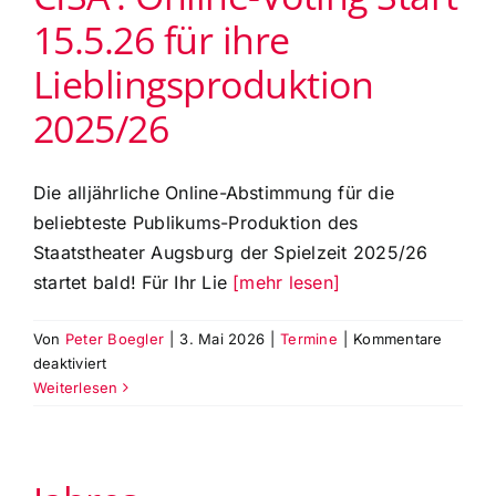
technik
15.5.26 für ihre
(Gaswerk)
am
Lieblingsproduktion
7.7.26
2025/26
Die alljährliche Online-Abstimmung für die
beliebteste Publikums-Produktion des
Staatstheater Augsburg der Spielzeit 2025/26
startet bald! Für Ihr Lie
[mehr lesen]
Von
Peter Boegler
|
3. Mai 2026
|
Termine
|
Kommentare
für
deaktiviert
Publikumspreis
Weiterlesen
‚Goldene
CISA‘:
Online-
Voting