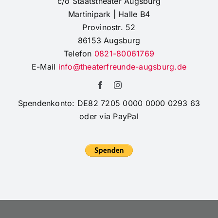
c/o Staatstheater Augsburg
von
Martinipark | Halle B4
Schwaben
Provinostr. 52
86153 Augsburg
Telefon
0821-80061769
E-Mail
info@theaterfreunde-augsburg.de
Spendenkonto: DE82 7205 0000 0000 0293 63
oder via PayPal