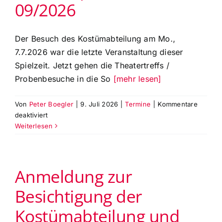
09/2026
Der Besuch des Kostümabteilung am Mo.,
7.7.2026 war die letzte Veranstaltung dieser
Spielzeit. Jetzt gehen die Theatertreffs /
Probenbesuche in die So
[mehr lesen]
Von
Peter Boegler
|
9. Juli 2026
|
Termine
|
Kommentare
für
deaktiviert
Die
Weiterlesen
monatlichen
Theatertreffs
der
Anmeldung zur
Theaterfreunde
Augsburg
Besichtigung der
gehen
in
Kostümabteilung und
die