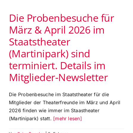
des
Finanzamts
Die Probenbesuche für
Augsburg
ist
März & April 2026 im
die
Gemeinnützigkeit
Staatstheater
für
weitere
(Martinipark) sind
5
Jahre
terminiert. Details im
bestätigt
Mitglieder-Newsletter
Die Probenbesuche im Staatstheater für die
Mitglieder der Theaterfreunde im März und April
2026 finden wie immer im Staastheater
(Martinipark) statt.
[mehr lesen]