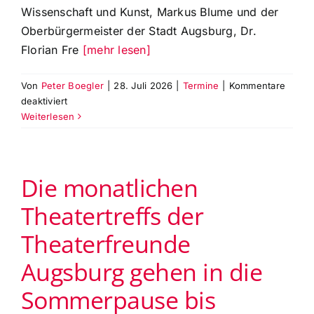
Wissenschaft und Kunst, Markus Blume und der
Oberbürgermeister der Stadt Augsburg, Dr.
Florian Fre
[mehr lesen]
Von
Peter Boegler
|
28. Juli 2026
|
Termine
|
Kommentare
für
deaktiviert
Verträge
Weiterlesen
von
Staatsintendant
André
Die monatlichen
Bücker
und
Theatertreffs der
GMD
Domonkos
Theaterfreunde
Héja
verlängert
Augsburg gehen in die
Sommerpause bis