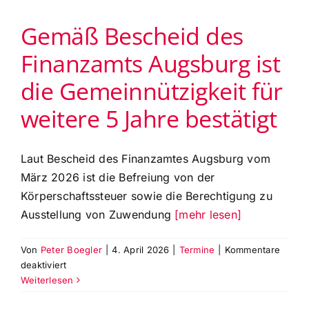
Theaterfreunde
Gemäß Bescheid des
für
das
Finanzamts Augsburg ist
Jahr
2025
die Gemeinnützigkeit für
am
Montag,
weitere 5 Jahre bestätigt
11.
Mai
2026
Laut Bescheid des Finanzamtes Augsburg vom
März 2026 ist die Befreiung von der
Körperschaftssteuer sowie die Berechtigung zu
Ausstellung von Zuwendung
[mehr lesen]
Von
Peter Boegler
|
4. April 2026
|
Termine
|
Kommentare
für
deaktiviert
Gemäß
Weiterlesen
Bescheid