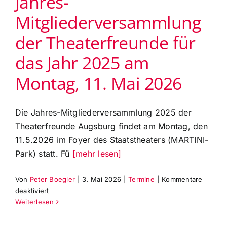
Jahres-
Start
Mitgliederversammlung
15.5.26
für
der Theaterfreunde für
ihre
Lieblingsproduktion
das Jahr 2025 am
2025/26
Montag, 11. Mai 2026
Die Jahres-Mitgliederversammlung 2025 der
Theaterfreunde Augsburg findet am Montag, den
11.5.2026 im Foyer des Staatstheaters (MARTINI-
Park) statt. Fü
[mehr lesen]
Von
Peter Boegler
|
3. Mai 2026
|
Termine
|
Kommentare
für
deaktiviert
Jahres-
Weiterlesen
Mitgliederversammlung
der