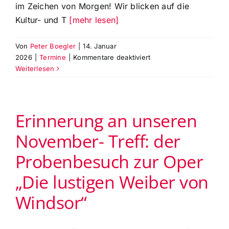
im Zeichen von Morgen! Wir blicken auf die
Kultur- und T
[mehr lesen]
Von
Peter Boegler
|
14. Januar
für
2026
|
Termine
|
Kommentare deaktiviert
Theatertreff
Weiterlesen
am
Mo.,
2.2.2026
Erinnerung an unseren
zum
Thema
November- Treff: der
„Kultur-
und
Probenbesuch zur Oper
Theaterzukunft
im
„Die lustigen Weiber von
Augsburger
Theaterviertel“
Windsor“