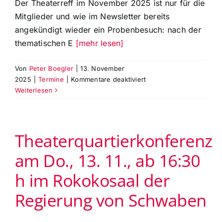
Der Theaterreff im November 2025 ist nur für die
Mitglieder und wie im Newsletter bereits
angekündigt wieder ein Probenbesuch: nach der
thematischen E
[mehr lesen]
Von
Peter Boegler
|
13. November
für
2025
|
Termine
|
Kommentare deaktiviert
Erinnerung
Weiterlesen
an
unseren
November-
Theaterquartierkonferenz
Treff:
der
am Do., 13. 11., ab 16:30
Probenbesuch
zur
h im Rokokosaal der
Oper
„Die
Regierung von Schwaben
lustigen
Weiber
von