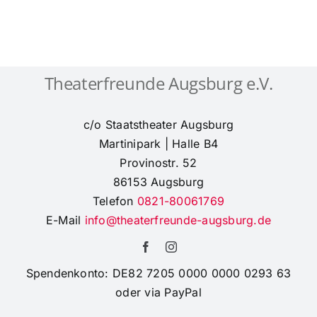
Festkonzert
zur
Gründung
der
Orchesterakademie
Theaterfreunde Augsburg e.V.
Paul
Ben-
Haim,
c/o Staatstheater Augsburg
11.3.25
LMC
Martinipark | Halle B4
(Grottenau)
Provinostr. 52
86153 Augsburg
Telefon
0821-80061769
E-Mail
info@theaterfreunde-augsburg.de
Spendenkonto: DE82 7205 0000 0000 0293 63
oder via PayPal