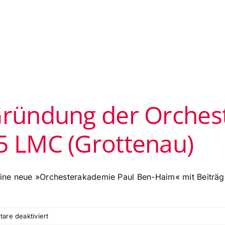
Gründung der Orches
5 LMC (Grottenau)
 seine neue »Orchesterakademie Paul Ben-Haim« mit Beiträ
für
are deaktiviert