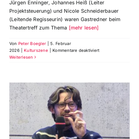
Jürgen Enninger, Johannes Heiß (Leiter
Projektsteuerung) und Nicole Schneiderbauer
(Leitende Regisseurin) waren Gastredner beim
Theatertreff zum Thema
[mehr lesen]
Von
Peter Boegler
|
5. Februar
für
2026
|
Kulturszene
|
Kommentare deaktiviert
Kulturreferent
Weiterlesen
Jürgen
Enninger
referiert
zum
Thema
‚Das
neue
Staatstheater
&
Kulturzukunft‘