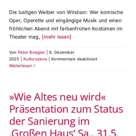
Die lustigen Weiber von Windsor: Wer komische
Oper, Operette und eingängige Musik und einen
fröhlichen Abend mit farbenfrohen Kostümen im
Theater mag,
[mehr lesen]
Von
Peter Boegler
|
6. Dezember
für
2025
|
Kulturszene
|
Kommentare deaktiviert
Theaterfreunde
Weiterlesen
Augsburg
fördern
die
»Wie Altes neu wird«
komische
Oper
Präsentation zum Status
von
O.
der Sanierung im
Nicolai
‚Die
‚Großen Haus‘ Sa., 31.5.
lustigen