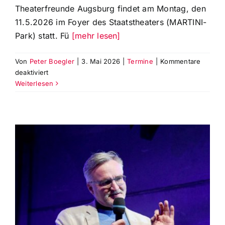
Theaterfreunde Augsburg findet am Montag, den
11.5.2026 im Foyer des Staatstheaters (MARTINI-
Park) statt. Fü
[mehr lesen]
Von
Peter Boegler
|
3. Mai 2026
|
Termine
|
Kommentare
für
deaktiviert
Jahres-
Weiterlesen
Mitgliederversammlung
der
Theaterfreunde
für
das
Jahr
2025
am
Montag,
11.
Mai
2026