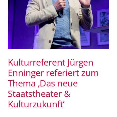
Kulturreferent Jürgen
Enninger referiert zum
Thema ‚Das neue
Staatstheater &
Kulturzukunft‘