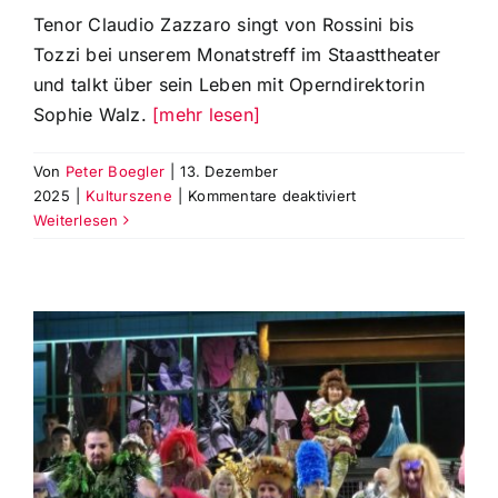
Tenor Claudio Zazzaro singt von Rossini bis
Tozzi bei unserem Monatstreff im Staasttheater
und talkt über sein Leben mit Operndirektorin
Sophie Walz.
[mehr lesen]
Von
Peter Boegler
|
13. Dezember
für
2025
|
Kulturszene
|
Kommentare deaktiviert
Tenor
Weiterlesen
Claudio
Zazzaro
singt
beim
Dezembertreff
für
die
Theaterfreunde
Augsburg