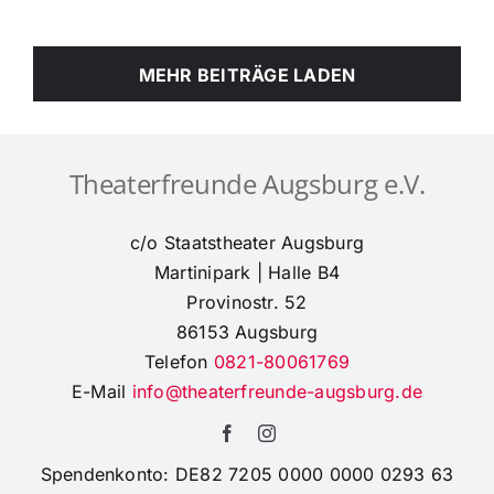
10.
März
2025:
MEHR BEITRÄGE LADEN
Anforderungen
an
Beleuchtung
/
Lichtdesign
Theaterfreunde Augsburg e.V.
einer
Theaterproduktion
c/o Staatstheater Augsburg
Martinipark | Halle B4
Provinostr. 52
86153 Augsburg
Telefon
0821-80061769
E-Mail
info@theaterfreunde-augsburg.de
Spendenkonto: DE82 7205 0000 0000 0293 63