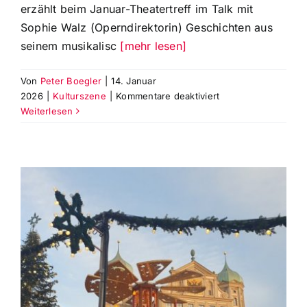
erzählt beim Januar-Theatertreff im Talk mit
Sophie Walz (Operndirektorin) Geschichten aus
seinem musikalisc
[mehr lesen]
Von
Peter Boegler
|
14. Januar
für
2026
|
Kulturszene
|
Kommentare deaktiviert
Sebastian
Weiterlesen
van
Yperen
erzählt
beim
Januar-
Talk
Geschichten
aus
seinem
musikalischen
Leben