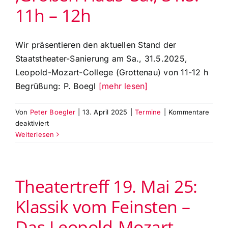
Weiber
11h – 12h
von
Windsor‘
Wir präsentieren den aktuellen Stand der
Staatstheater-Sanierung am Sa., 31.5.2025,
Leopold-Mozart-College (Grottenau) von 11-12 h
Begrüßung: P. Boegl
[mehr lesen]
Von
Peter Boegler
|
13. April 2025
|
Termine
|
Kommentare
für
deaktiviert
»Wie
Weiterlesen
Altes
neu
wird«
Theatertreff 19. Mai 25:
Präsentation
zum
Klassik vom Feinsten –
Status
der
Das Leopold-Mozart-
Sanierung