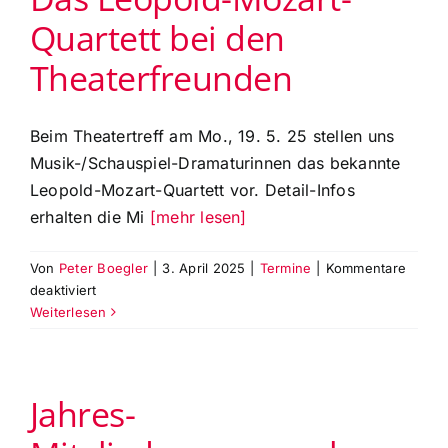
im
Quartett bei den
‚Großen
Haus‘
Theaterfreunden
Sa.,
31.5.
11h
Beim Theatertreff am Mo., 19. 5. 25 stellen uns
–
Musik-/Schauspiel-Dramaturinnen das bekannte
12h
Leopold-Mozart-Quartett vor. Detail-Infos
erhalten die Mi
[mehr lesen]
Von
Peter Boegler
|
3. April 2025
|
Termine
|
Kommentare
für
deaktiviert
Theatertreff
Weiterlesen
19.
Mai
25:
Jahres-
Klassik
vom
Feinsten