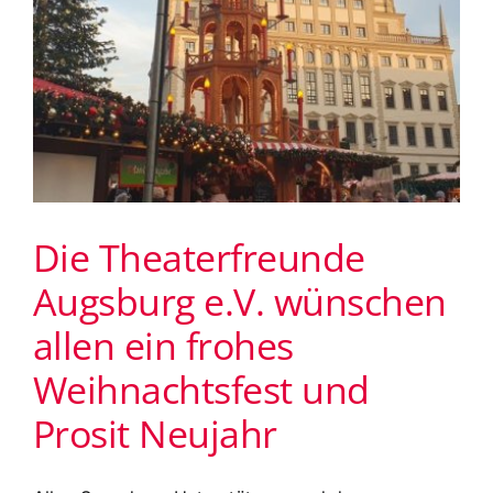
Die Theaterfreunde
Augsburg e.V. wünschen
allen ein frohes
Weihnachtsfest und
Prosit Neujahr