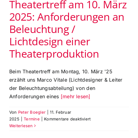
Theatertreff am 10. März
das
2025: Anforderungen an
Jahr
2024
Beleuchtung /
am
Montag,
Lichtdesign einer
5.
Mai
Theaterproduktion
2025
Beim Theatertreff am Montag, 10. März '25
erzählt uns Marco Vitale (Lichtdesigner & Leiter
der Beleuchtungsabteilung) von den
Anforderungen eines
[mehr lesen]
Von
Peter Boegler
|
11. Februar
für
2025
|
Termine
|
Kommentare deaktiviert
Theatertreff
Weiterlesen
am