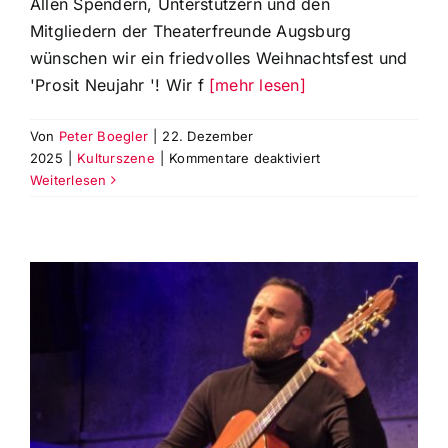
Allen Spendern, Unterstützern und den
Mitgliedern der Theaterfreunde Augsburg
wünschen wir ein friedvolles Weihnachtsfest und
'Prosit Neujahr '! Wir f
[mehr lesen]
Von
Peter Boegler
|
22. Dezember
für
2025
|
Kulturszene
|
Kommentare deaktiviert
Die
Weiterlesen
Theaterfreunde
Augsburg
e.V.
wünschen
allen
ein
frohes
Weihnachtsfest
und
Prosit
Neujahr