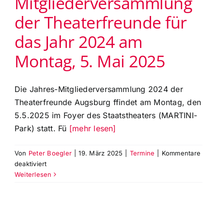
Mitgliederversammlung
–
der Theaterfreunde für
Das
Leopold-
das Jahr 2024 am
Mozart-
Quartett
Montag, 5. Mai 2025
bei
den
Theaterfreunden
Die Jahres-Mitgliederversammlung 2024 der
Theaterfreunde Augsburg ffindet am Montag, den
5.5.2025 im Foyer des Staatstheaters (MARTINI-
Park) statt. Fü
[mehr lesen]
Von
Peter Boegler
|
19. März 2025
|
Termine
|
Kommentare
für
deaktiviert
Jahres-
Weiterlesen
Mitgliederversammlung
der
Theaterfreunde
für