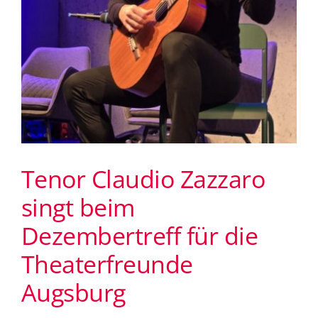
Tenor Claudio Zazzaro
singt beim
Dezembertreff für die
Theaterfreunde
Augsburg