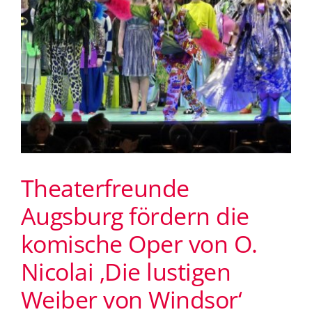
Theaterfreunde
Augsburg fördern die
komische Oper von O.
Nicolai ‚Die lustigen
Weiber von Windsor‘