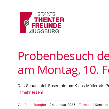
Zum
Inhalt
springen
Probenbesuch des
am Montag, 10. 
Das Schauspiel-Ensemble um Klaus Müller als Pr
I
[mehr lesen]
Von
Peter Boegler
|
24. Januar 2025
|
Termine
|
Kommenta