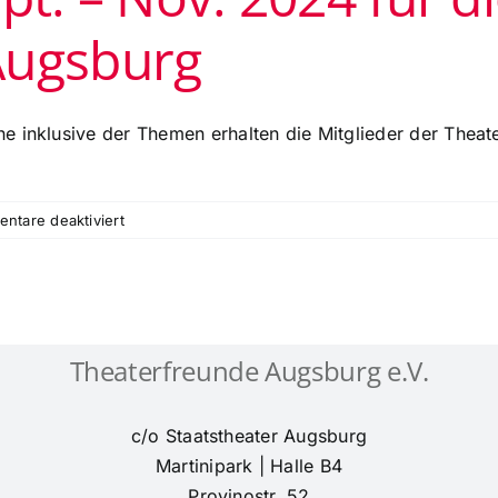
November
Augsburg
24
für
die
Mitglieder
 inklusive der Themen erhalten die Mitglieder der Theat
der
Theaterfreunde
Augsburg
für
ntare deaktiviert
Theatertreffen
Sept.
–
Nov.
2024
Theaterfreunde Augsburg e.V.
für
die
Mitglieder
c/o Staatstheater Augsburg
der
Theaterfreunde
Martinipark | Halle B4
Augsburg
Provinostr. 52