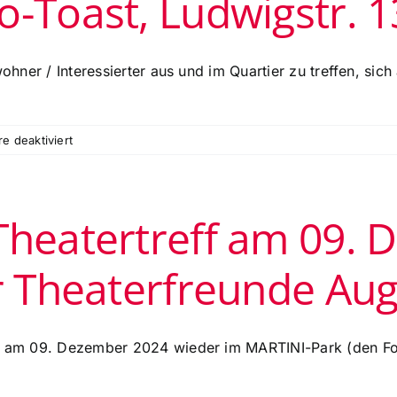
-Toast, Ludwigstr. 1
Orchesterakademie
Paul
Bel-
nwohner / Interessierter aus und im Quartier zu treffen, si
Haim
&
des
Ballet
für
 deaktiviert
Circle
‚Vierteltreff
im
Theaterquartier‘
Theatertreff am 09. 
am
Montag,
13.
er Theaterfreunde Au
Januar
um
19
Uhr
ns am 09. Dezember 2024 wieder im MARTINI-Park (den Foy
im
Yolo-
Toast,