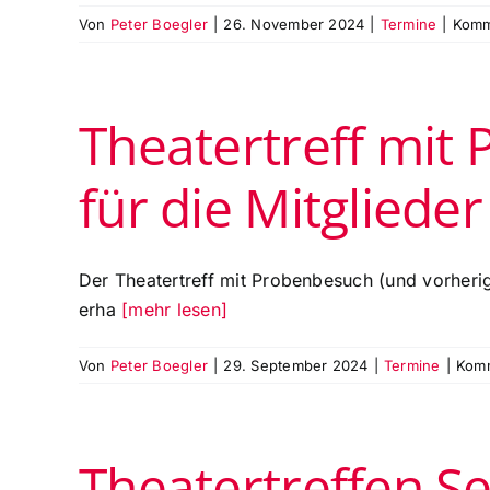
Von
Peter Boegler
|
26. November 2024
|
Termine
|
Komm
Theatertreff mi
für die Mitglied
Der Theatertreff mit Probenbesuch (und vorheri
erha
[mehr lesen]
Von
Peter Boegler
|
29. September 2024
|
Termine
|
Komm
Theatertreffen Se