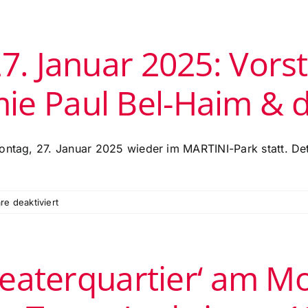
Probenbesuch
des
Schauspiels
7. Januar 2025: Vorst
‚Mord
im
Orientexpress‘
e Paul Bel-Haim & de
am
Montag,
10.
Februar
ontag, 27. Januar 2025 wieder im MARTINI-Park statt. Deta
2025
für
e deaktiviert
Theatertreff
am
27.
Theaterquartier‘ am M
Januar
2025:
Vorstellung
der