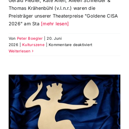
Gerald Fiedler, Kate Allen, Aileen Schneider &
Thomas Krähenbühl (v.l.n.r.) waren die
Preisträger unserer Theaterpreise "Goldene CISA
2026" am Sta
[mehr lesen]
Von
Peter Boegler
|
20. Juni
für
2026
|
Kulturszene
|
Kommentare deaktiviert
Preisträger
Weiterlesen
der
‚Goldenen
CISA
26‘
Sparte
Schauspiel,
Musiktheater,
Publikumspreis
und
Ballett