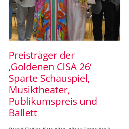
Preisträger der
‚Goldenen CISA 26‘
Sparte Schauspiel,
Musiktheater,
Publikumspreis und
Ballett