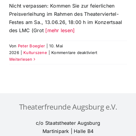
Nicht verpassen: Kommen Sie zur feierlichen
Preisverleihung im Rahmen des Theaterviertel-
Festes am Sa., 13.06.26, 18:00 h im Konzertsaal
des LMC (Grot
[mehr lesen]
Von
Peter Boegler
|
10. Mai
für
2026
|
Kulturszene
|
Kommentare deaktiviert
Preisverleihung
Weiterlesen
der
Theaterpreise
‚Goldene
CISA
`26‘
am
Theaterfreunde Augsburg e.V.
Sa.,11.6.26,
18
Uhr
c/o Staatstheater Augsburg
im
Martinipark | Halle B4
Leopold-