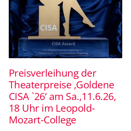
Preisverleihung der
Theaterpreise ‚Goldene
CISA `26‘ am Sa.,11.6.26,
18 Uhr im Leopold-
Mozart-College