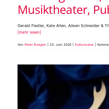
Musiktheater, Pu
Gerald Fiedler, Kate Allen, Aileen Schneider & 
[mehr lesen]
Von
Peter Boegler
|
20. Juni 2026
|
Kulturszene
|
Komment