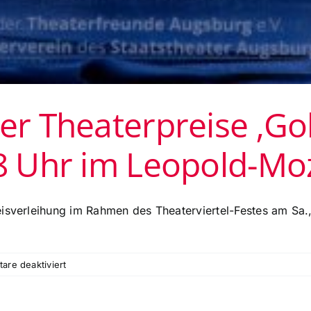
er Theaterpreise ‚Go
18 Uhr im Leopold-Mo
eisverleihung im Rahmen des Theaterviertel-Festes am Sa.
für
re deaktiviert
Preisverleihung
der
Theaterpreise