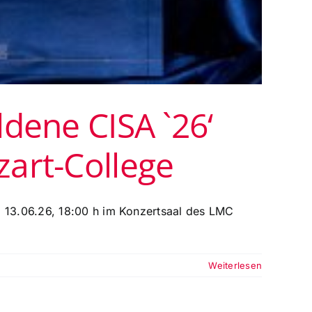
ldene CISA `26‘
zart-College
, 13.06.26, 18:00 h im Konzertsaal des LMC
Weiterlesen