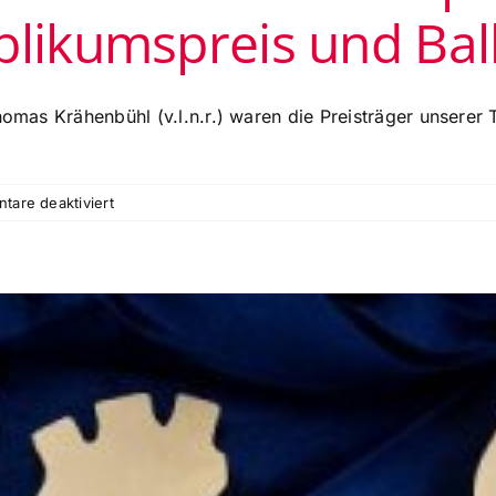
blikumspreis und Ball
Thomas Krähenbühl (v.l.n.r.) waren die Preisträger unsere
für
are deaktiviert
Preisträger
der
‚Goldenen
CISA
26‘
Sparte
Schauspiel,
Musiktheater,
Publikumspreis
und
Ballett