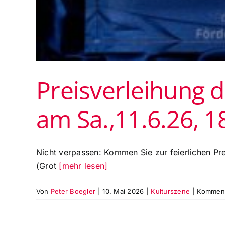
Preisverleihung d
am Sa.,11.6.26, 
Nicht verpassen: Kommen Sie zur feierlichen Pr
(Grot
[mehr lesen]
Von
Peter Boegler
|
10. Mai 2026
|
Kulturszene
|
Kommenta