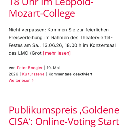
18 Uhr im Leopold-
Mozart-College
Nicht verpassen: Kommen Sie zur feierlichen
Preisverleihung im Rahmen des Theaterviertel-
Festes am Sa., 13.06.26, 18:00 h im Konzertsaal
des LMC (Grot
[mehr lesen]
Von
Peter Boegler
|
10. Mai
für
2026
|
Kulturszene
|
Kommentare deaktiviert
Preisverleihung
Weiterlesen
der
Theaterpreise
‚Goldene
Publikumspreis ‚Goldene
CISA
`26‘
CISA‘: Online-Voting Start
am
Sa.,11.6.26,