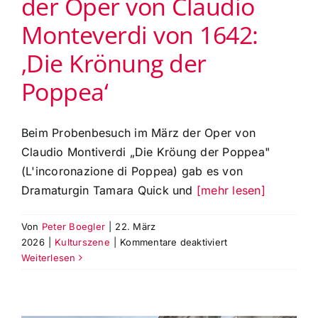
der Oper von Claudio
Monteverdi von 1642:
‚Die Krönung der
Poppea‘
Beim Probenbesuch im März der Oper von
Claudio Montiverdi „Die Kröung der Poppea"
(L'incoronazione di Poppea) gab es von
Dramaturgin Tamara Quick und
[mehr lesen]
Von
Peter Boegler
|
22. März
für
2026
|
Kulturszene
|
Kommentare deaktiviert
Exclusiver
Weiterlesen
Probenbesuch
der
Oper