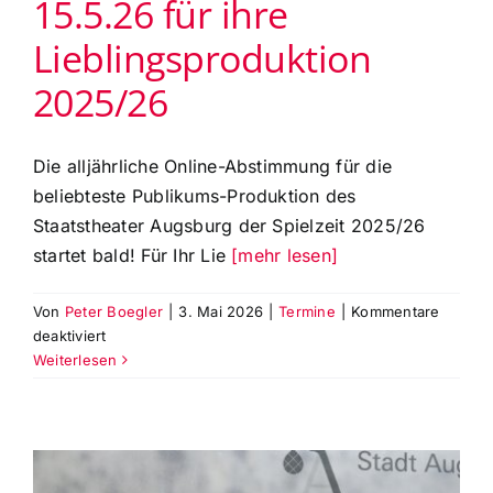
15.5.26 für ihre
18
Uhr
Lieblingsproduktion
im
Leopold-
2025/26
Mozart-
College
Die alljährliche Online-Abstimmung für die
beliebteste Publikums-Produktion des
Staatstheater Augsburg der Spielzeit 2025/26
startet bald! Für Ihr Lie
[mehr lesen]
Von
Peter Boegler
|
3. Mai 2026
|
Termine
|
Kommentare
für
deaktiviert
Publikumspreis
Weiterlesen
‚Goldene
CISA‘:
Online-
Voting
Start