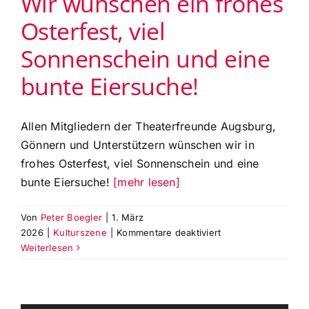
Wir wünschen ein frohes
Osterfest, viel
Sonnenschein und eine
bunte Eiersuche!
Allen Mitgliedern der Theaterfreunde Augsburg,
Gönnern und Unterstützern wünschen wir in
frohes Osterfest, viel Sonnenschein und eine
bunte Eiersuche!
[mehr lesen]
Von
Peter Boegler
|
1. März
für
2026
|
Kulturszene
|
Kommentare deaktiviert
Wir
Weiterlesen
wünschen
ein
frohes
Osterfest,