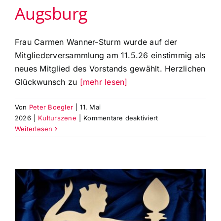
Augsburg
Frau Carmen Wanner-Sturm wurde auf der
Mitgliederversammlung am 11.5.26 einstimmig als
neues Mitglied des Vorstands gewählt. Herzlichen
Glückwunsch zu
[mehr lesen]
Von
Peter Boegler
|
11. Mai
für
2026
|
Kulturszene
|
Kommentare deaktiviert
Carmen
Weiterlesen
Wanner-
Sturm
ist
neues
Mitglied
im
Vorstand
der