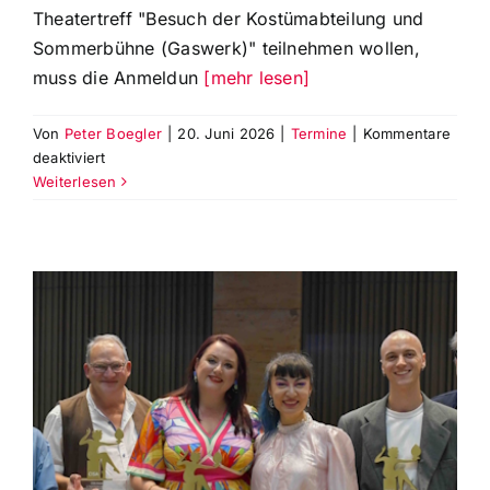
Theatertreff "Besuch der Kostümabteilung und
Sommerbühne (Gaswerk)" teilnehmen wollen,
muss die Anmeldun
[mehr lesen]
Von
Peter Boegler
|
20. Juni 2026
|
Termine
|
Kommentare
für
deaktiviert
Anmeldung
Weiterlesen
zur
Besichtigung
der
Kostümabteilung
und
Bühnen-
technik
(Gaswerk)
am
7.7.26