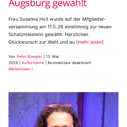
Augsburg gewählt
Frau Susanne Holl wurde auf der Mitglieder-
versammlung am 11.5.26 einstimmig zur neuen
Schatzmeisterin gewählt. Herzlichen
Glückwunsch zur Wahl und au
[mehr lesen]
Von
Peter Boegler
|
13. Mai
für
2026
|
Kulturszene
|
Kommentare deaktiviert
Susanne
Weiterlesen
Holl
wurde
einstimmig
zur
neuen
Schatzmeisterin
der
Theaterfreunde
Augsburg