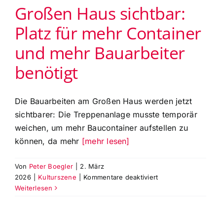
Großen Haus sichtbar:
Platz für mehr Container
und mehr Bauarbeiter
benötigt
Die Bauarbeiten am Großen Haus werden jetzt
sichtbarer: Die Treppenanlage musste temporär
weichen, um mehr Baucontainer aufstellen zu
können, da mehr
[mehr lesen]
Von
Peter Boegler
|
2. März
für
2026
|
Kulturszene
|
Kommentare deaktiviert
Baufortschritt
Weiterlesen
am
Großen
Haus