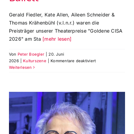
Gerald Fiedler, Kate Allen, Aileen Schneider &
Thomas Krähenbühl (v.l.n.r.) waren die
Preisträger unserer Theaterpreise "Goldene CISA
2026" am Sta
[mehr lesen]
Von
Peter Boegler
|
20. Juni
für
2026
|
Kulturszene
|
Kommentare deaktiviert
Preisträger
Weiterlesen
der
‚Goldenen
CISA
26‘
Sparte
Schauspiel,
Musiktheater,
Publikumspreis
und
Ballett