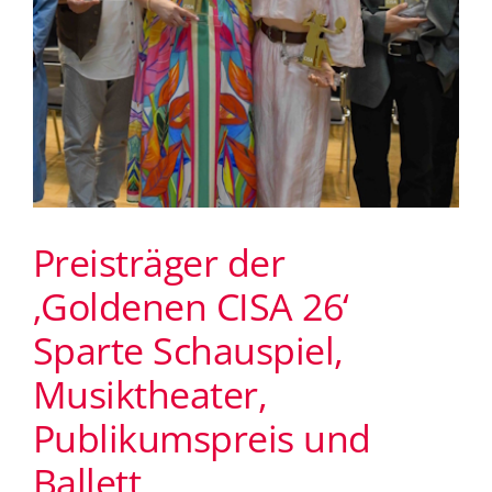
Preisträger der
‚Goldenen CISA 26‘
Sparte Schauspiel,
Musiktheater,
Publikumspreis und
Ballett