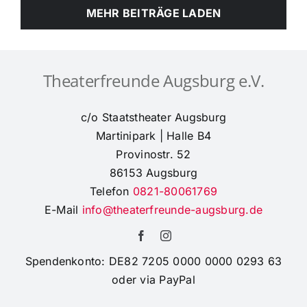
MEHR BEITRÄGE LADEN
viel
Sonnenschein
und
eine
bunte
Theaterfreunde Augsburg e.V.
Eiersuche!
c/o Staatstheater Augsburg
Martinipark | Halle B4
Provinostr. 52
86153 Augsburg
Telefon
0821-80061769
E-Mail
info@theaterfreunde-augsburg.de
Spendenkonto: DE82 7205 0000 0000 0293 63
oder via PayPal